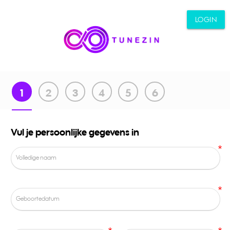
LOGIN
1
2
3
4
5
6
Vul je persoonlijke gegevens in
*
Volledige naam
*
Geboortedatum