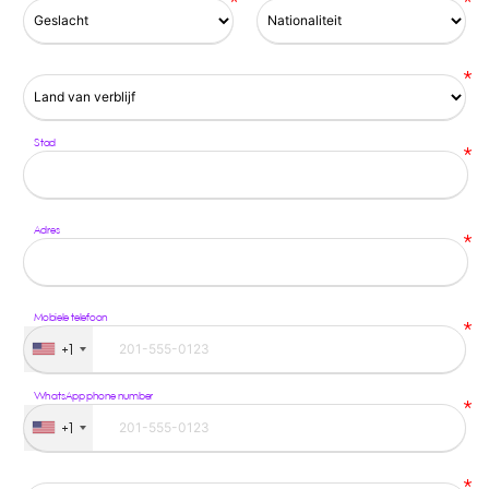
*
*
*
Stad
*
Adres
*
Mobiele telefoon
*
+1
WhatsApp phone number
*
+1
*