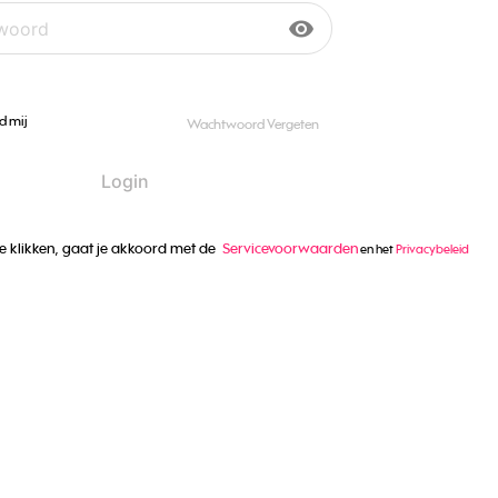
visibility
d mij
Wachtwoord Vergeten
Login
e klikken, gaat je akkoord met de
Servicevoorwaarden
en het
Privacybeleid