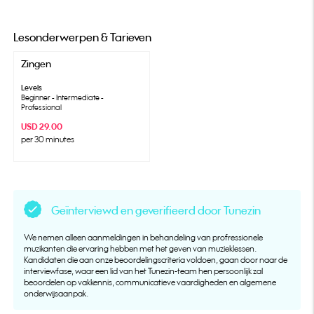
Lesonderwerpen & Tarieven
Zingen
Levels
Beginner - Intermediate -
Professional
USD 29.00
per 30 minutes
Geïnterviewd en geverifieerd door Tunezin
We nemen alleen aanmeldingen in behandeling van profressionele
muzikanten die ervaring hebben met het geven van muzieklessen.
Kandidaten die aan onze beoordelingscriteria voldoen, gaan door naar de
interviewfase, waar een lid van het Tunezin-team hen persoonlijk zal
beoordelen op vakkennis, communicatieve vaardigheden en algemene
onderwijsaanpak.