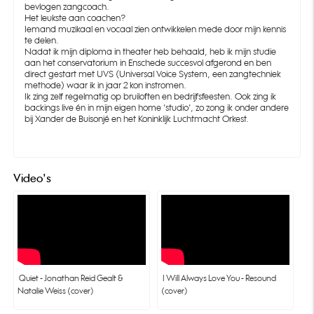
bevlogen zangcoach.
Het leukste aan coachen?
Iemand muzikaal en vocaal zien ontwikkelen mede door mijn kennis
te delen.
Nadat ik mijn diploma in theater heb behaald, heb ik mijn studie
aan het conservatorium in Enschede succesvol afgerond en ben
direct gestart met UVS (Universal Voice System, een zangtechniek
methode) waar ik in jaar 2 kon instromen.
Ik zing zelf regelmatig op bruiloften en bedrijfsfeesten. Ook zing ik
backings live én in mijn eigen home 'studio', zo zong ik onder andere
bij Xander de Buisonjé en het Koninklijk Luchtmacht Orkest.
Video's
 Quiet - Jonathan Reid Gealt & 
 I Will Always Love You - Resound 
Natalie Weiss (cover)
(cover)