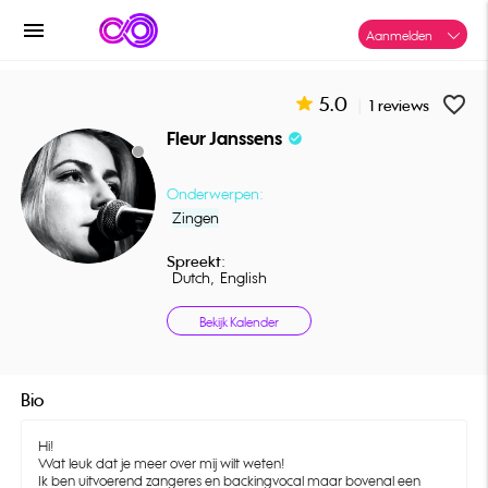
menu
Aanmelden
5.0
favorite_border
|
1 reviews
Fleur Janssens
check_circle
Onderwerpen:
Zingen
Spreekt:
Dutch,
English
Bekijk Kalender
Bio
Hi!
Wat leuk dat je meer over mij wilt weten!
Ik ben uitvoerend zangeres en backingvocal maar bovenal een