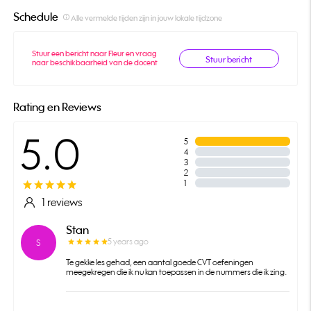
Schedule
info_outline
Alle vermelde tijden zijn in jouw lokale tijdzone
Stuur een bericht naar Fleur en vraag
Stuur bericht
naar beschikbaarheid van de docent
Rating en Reviews
5.0
5
4
3
2
1
1 reviews
Stan
5 years ago
S
Te gekke les gehad, een aantal goede CVT oefeningen
meegekregen die ik nu kan toepassen in de nummers die ik zing.