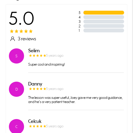
5.0
5
4
3
2
1
3 reviews
Selim
5 years ago
S
Super cool and inspiring!
Danny
5 years ago
D
The lesson was super useful, Joey gave me very good guidance,
and he's a very patient teacher.
Celcuk
5 years ago
C