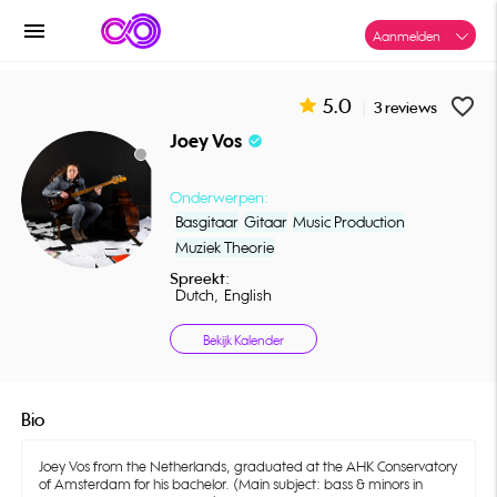
menu
Aanmelden
5.0
favorite_border
|
3 reviews
Joey Vos
check_circle
Onderwerpen:
Basgitaar
Gitaar
Music Production
Muziek Theorie
Spreekt:
Dutch,
English
Bekijk Kalender
Bio
Joey Vos from the Netherlands, graduated at the AHK Conservatory
of Amsterdam for his bachelor. (Main subject: bass & minors in