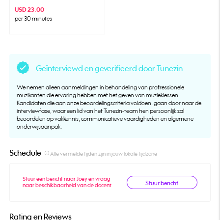
USD 23.00
per 30 minutes
Geïnterviewd en geverifieerd door Tunezin
We nemen alleen aanmeldingen in behandeling van profressionele
muzikanten die ervaring hebben met het geven van muzieklessen.
Kandidaten die aan onze beoordelingscriteria voldoen, gaan door naar de
interviewfase, waar een lid van het Tunezin-team hen persoonlijk zal
beoordelen op vakkennis, communicatieve vaardigheden en algemene
onderwijsaanpak.
Schedule
info_outline
Alle vermelde tijden zijn in jouw lokale tijdzone
Stuur een bericht naar Joey en vraag
Stuur bericht
naar beschikbaarheid van de docent
Rating en Reviews