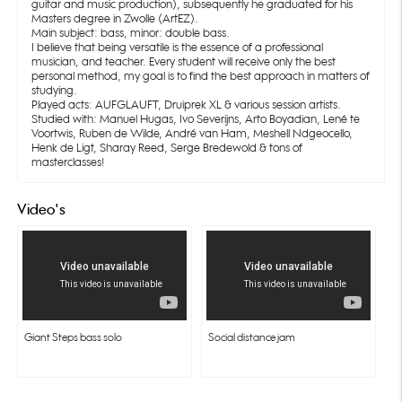
guitar and music production), subsequently he graduated for his
Masters degree in Zwolle (ArtEZ).
Main subject: bass, minor: double bass.
I believe that being versatile is the essence of a professional
musician, and teacher. Every student will receive only the best
personal method, my goal is to find the best approach in matters of
studying.
Played acts: AUFGLAUFT, Druiprek XL & various session artists.
Studied with: Manuel Hugas, Ivo Severijns, Arto Boyadian, Lené te
Voortwis, Ruben de Wilde, André van Ham, Meshell Ndgeocello,
Henk de Ligt, Sharay Reed, Serge Bredewold & tons of
masterclasses!
Video's
 Giant Steps bass solo
 Social distance jam