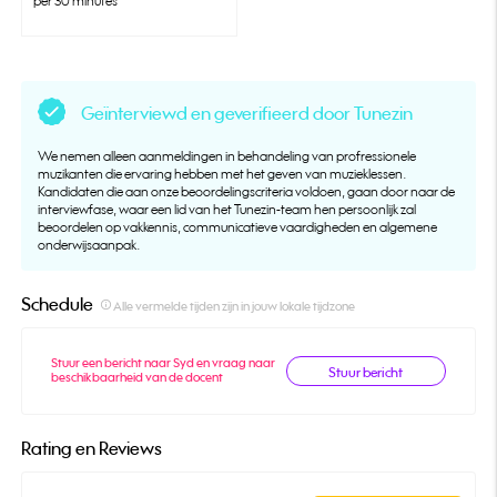
per 30 minutes
Geïnterviewd en geverifieerd door Tunezin
We nemen alleen aanmeldingen in behandeling van profressionele
muzikanten die ervaring hebben met het geven van muzieklessen.
Kandidaten die aan onze beoordelingscriteria voldoen, gaan door naar de
interviewfase, waar een lid van het Tunezin-team hen persoonlijk zal
beoordelen op vakkennis, communicatieve vaardigheden en algemene
onderwijsaanpak.
Schedule
info_outline
Alle vermelde tijden zijn in jouw lokale tijdzone
Stuur een bericht naar Syd en vraag naar
Stuur bericht
beschikbaarheid van de docent
Rating en Reviews