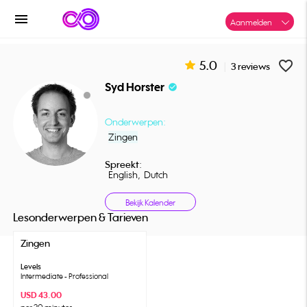
menu
Aanmelden
5.0
favorite_border
|
3 reviews
Syd Horster
check_circle
Onderwerpen:
Zingen
Spreekt:
English,
Dutch
Bekijk Kalender
Lesonderwerpen & Tarieven
Zingen
Levels
Intermediate - Professional
USD 43.00