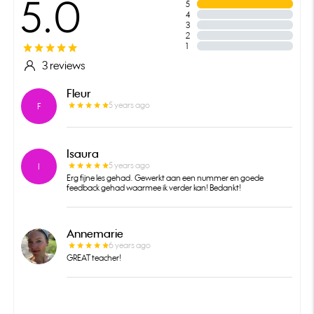
5.0
5
4
3
2
1
3 reviews
Fleur
5 years ago
F
Isaura
5 years ago
I
Erg fijne les gehad. Gewerkt aan een nummer en goede
feedback gehad waarmee ik verder kan! Bedankt!
Annemarie
6 years ago
GREAT teacher!